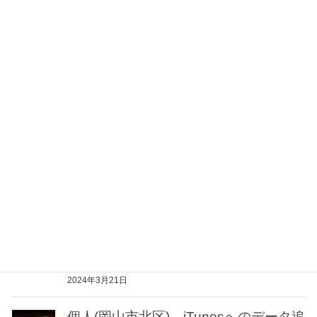
個人(倉敷市)、ノートＰＣを買い替えた
のでデータ移行を依頼したい
2024年4月28日
個人(岡山市北区)、旧macから写真ライ
ブラリーを移動したい
2024年4月20日
個人(岡山市北区)、起動しなくなった
imacからデータを移動したい
2024年4月17日
岡山市南区(個人(岡山市南区))、パソコ
ンが遅いので買い替えが必要か見て欲
しい
2024年3月21日
個人(岡山市北区)、iTunesへのデータ追